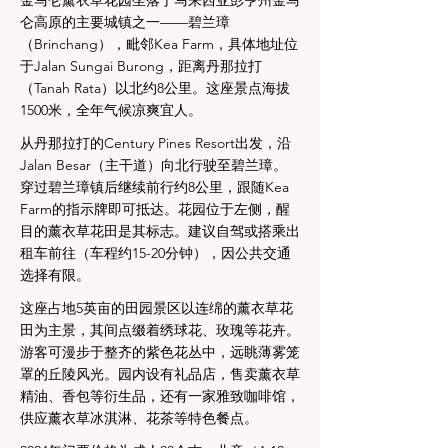
金马仑薰衣草花园坐落于马来西亚彭亨州金马
仑高原的主要城镇之一——碧兰璋
（Brinchang），毗邻Kea Farm，具体地址位
于Jalan Sungai Burong，距离丹那拉打
（Tanah Rata）以北约8公里。这座景点海拔
1500米，全年气候凉爽宜人。
从丹那拉打的Century Pines Resort出发，沿
Jalan Besar（主干道）向北行驶至碧兰璋。
穿过碧兰璋镇后继续前行约8公里，跟随Kea
Farm的指示牌即可抵达。花园位于左侧，醒
目的薰衣草花田是其标志。建议自驾或搭乘出
租车前往（车程约15-20分钟），因公共交通
选择有限。
这座占地5英亩的田园景区以连绵的薰衣草花
田为主景，其间点缀着绣球花、玫瑰等花卉。
游客可漫步于整齐的紫色花丛中，远眺薄雾笼
罩的丘陵风光。园内设有礼品店，售卖薰衣草
精油、香包等衍生品，还有一家雅致咖啡馆，
供应薰衣草冰淇淋、花茶等特色餐点。