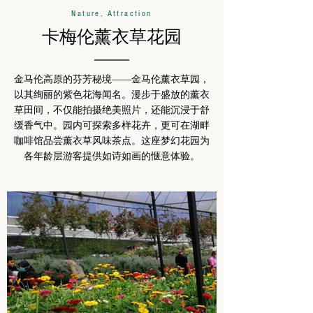
Nature, Attraction
卡梅伦薰衣草花园
金马伦高原的芬芳秘境——金马伦薰衣草园，
以其绚丽的紫色花海闻名。漫步于盛放的薰衣
草田间，不仅能拍摄绝美照片，还能沉浸于舒
缓香气中。园内可探索多样花卉，更可在湖畔
咖啡馆品尝薰衣草风味茶点。这座梦幻花园为
各年龄层游客提供如诗如画的惬意体验。