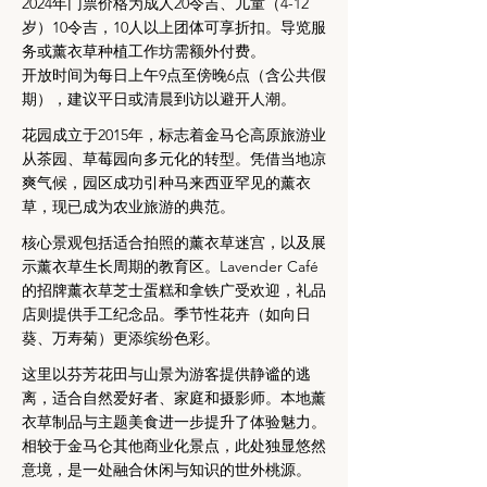
2024年门票价格为成人20令吉、儿童（4-12
岁）10令吉，10人以上团体可享折扣。导览服
务或薰衣草种植工作坊需额外付费。
开放时间为每日上午9点至傍晚6点（含公共假
期），建议平日或清晨到访以避开人潮。
花园成立于2015年，标志着金马仑高原旅游业
从茶园、草莓园向多元化的转型。凭借当地凉
爽气候，园区成功引种马来西亚罕见的薰衣
草，现已成为农业旅游的典范。
核心景观包括适合拍照的薰衣草迷宫，以及展
示薰衣草生长周期的教育区。Lavender Café
的招牌薰衣草芝士蛋糕和拿铁广受欢迎，礼品
店则提供手工纪念品。季节性花卉（如向日
葵、万寿菊）更添缤纷色彩。
这里以芬芳花田与山景为游客提供静谧的逃
离，适合自然爱好者、家庭和摄影师。本地薰
衣草制品与主题美食进一步提升了体验魅力。
相较于金马仑其他商业化景点，此处独显悠然
意境，是一处融合休闲与知识的世外桃源。