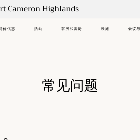
ort Cameron Highlands
特价优惠
活动
客房和套房
设施
会议
常见问题