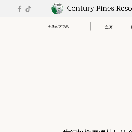
Century Pines Res
全新官方网站
主页