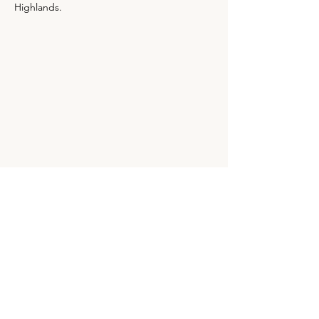
Highlands.
Map & Contact
Contact Details
+605-491 2097