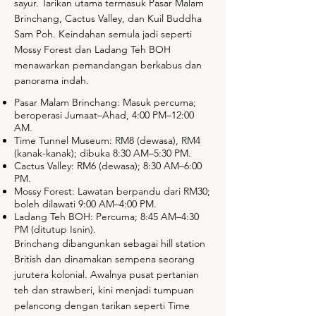
sayur. Tarikan utama termasuk Pasar Malam
Brinchang, Cactus Valley, dan Kuil Buddha
Sam Poh. Keindahan semula jadi seperti
Mossy Forest dan Ladang Teh BOH
menawarkan pemandangan berkabus dan
panorama indah.
Pasar Malam Brinchang: Masuk percuma;
beroperasi Jumaat–Ahad, 4:00 PM–12:00
AM.
Time Tunnel Museum: RM8 (dewasa), RM4
(kanak-kanak); dibuka 8:30 AM–5:30 PM.
Cactus Valley: RM6 (dewasa); 8:30 AM–6:00
PM.
Mossy Forest: Lawatan berpandu dari RM30;
boleh dilawati 9:00 AM–4:00 PM.
Ladang Teh BOH: Percuma; 8:45 AM–4:30
PM (ditutup Isnin).
Brinchang dibangunkan sebagai hill station
British dan dinamakan sempena seorang
jurutera kolonial. Awalnya pusat pertanian
teh dan strawberi, kini menjadi tumpuan
pelancong dengan tarikan seperti Time