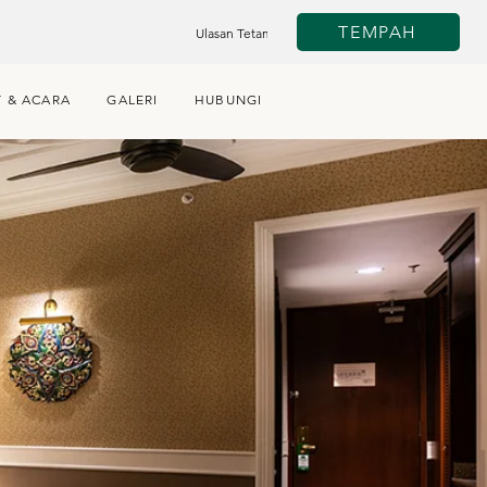
TEMPAH
Ulasan Tetamu
 & ACARA
GALERI
HUBUNGI