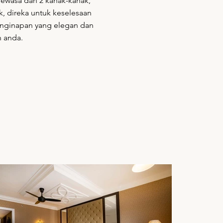
dewasa dan 2 kanak-kanak,
k, direka untuk keselesaan
nginapan yang elegan dan
n anda.