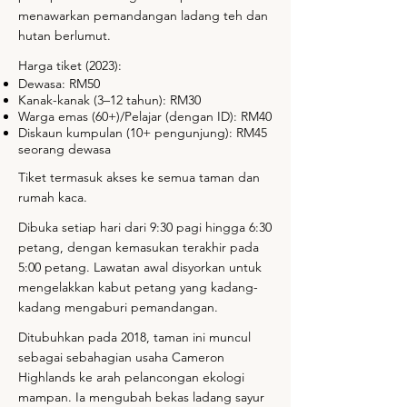
menawarkan pemandangan ladang teh dan
hutan berlumut.
Harga tiket (2023):
Dewasa: RM50
Kanak-kanak (3–12 tahun): RM30
Warga emas (60+)/Pelajar (dengan ID): RM40
Diskaun kumpulan (10+ pengunjung): RM45
seorang dewasa
Tiket termasuk akses ke semua taman dan
rumah kaca.
Dibuka setiap hari dari 9:30 pagi hingga 6:30
petang, dengan kemasukan terakhir pada
5:00 petang. Lawatan awal disyorkan untuk
mengelakkan kabut petang yang kadang-
kadang mengaburi pemandangan.
Ditubuhkan pada 2018, taman ini muncul
sebagai sebahagian usaha Cameron
Highlands ke arah pelancongan ekologi
mampan. Ia mengubah bekas ladang sayur