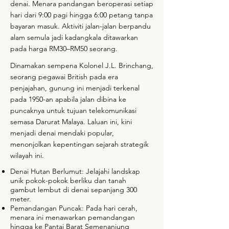
denai. Menara pandangan beroperasi setiap
hari dari 9:00 pagi hingga 6:00 petang tanpa
bayaran masuk. Aktiviti jalan-jalan berpandu
alam semula jadi kadangkala ditawarkan
pada harga RM30–RM50 seorang.
Dinamakan sempena Kolonel J.L. Brinchang,
seorang pegawai British pada era
penjajahan, gunung ini menjadi terkenal
pada 1950-an apabila jalan dibina ke
puncaknya untuk tujuan telekomunikasi
semasa Darurat Malaya. Laluan ini, kini
menjadi denai mendaki popular,
menonjolkan kepentingan sejarah strategik
wilayah ini.
Denai Hutan Berlumut: Jelajahi landskap
unik pokok-pokok berliku dan tanah
gambut lembut di denai sepanjang 300
meter.
Pemandangan Puncak: Pada hari cerah,
menara ini menawarkan pemandangan
hingga ke Pantai Barat Semenanjung