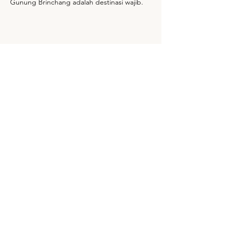
Gunung Brinchang adalah destinasi wajib.
Map & Contact
Contact Details
+6019-774 7699
Website