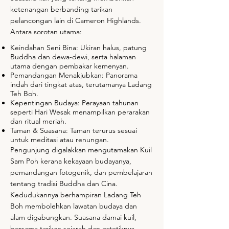
ketenangan berbanding tarikan
pelancongan lain di Cameron Highlands.
Antara sorotan utama:
Keindahan Seni Bina: Ukiran halus, patung
Buddha dan dewa-dewi, serta halaman
utama dengan pembakar kemenyan.
Pemandangan Menakjubkan: Panorama
indah dari tingkat atas, terutamanya Ladang
Teh Boh.
Kepentingan Budaya: Perayaan tahunan
seperti Hari Wesak menampilkan perarakan
dan ritual meriah.
Taman & Suasana: Taman terurus sesuai
untuk meditasi atau renungan.
Pengunjung digalakkan mengutamakan Kuil
Sam Poh kerana kekayaan budayanya,
pemandangan fotogenik, dan pembelajaran
tentang tradisi Buddha dan Cina.
Kedudukannya berhampiran Ladang Teh
Boh membolehkan lawatan budaya dan
alam digabungkan. Suasana damai kuil,
bersama tarikan sejarah dan estetiknya,