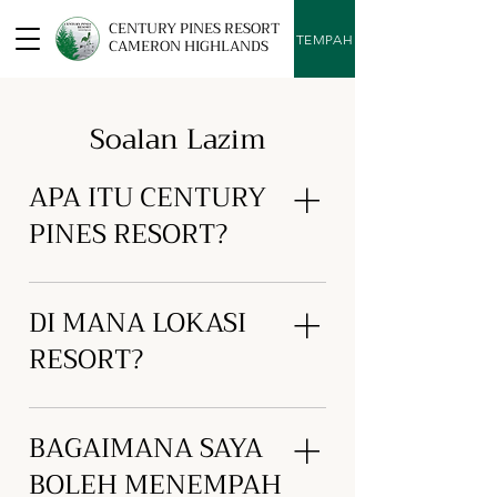
CENTURY PINES RESORT
TEMPAH
CAMERON HIGHLANDS
Soalan Lazim
APA ITU CENTURY
PINES RESORT?
Century Pines Resort adalah tempat
DI MANA LOKASI
percutian terbaik di Cameron
Highlands, menawarkan penginapan
RESORT?
selesa, pilihan makanan pelbagai,
dan aktiviti menarik di tengah
Resort ini terletak di Lot 42, Jalan
kehijauan alam.
BAGAIMANA SAYA
Masjid, Tanah Rata, Cameron
Highlands, 39000 Pahang, Malaysia.
BOLEH MENEMPAH